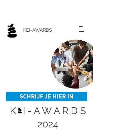
KEI-AWARDS
K I - A W A R D S
2024