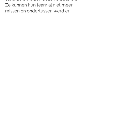
Ze kunnen hun team al niet meer
missen en ondertussen werd er
ook al een warm supportersteam
opgericht.
Dit project is een samenwerking
van de Dreef OCMW Westerlo, dat
al 30 jaar met mensen in
maatschappelijke kwetsbaarheid
werkt en KVC Westerlo, die graag
gebruik maakt van zijn grote impact
op de samenleving om een
positieve bijdrage te leveren op
maatschappelijk gebied.
Meer info:
https://kvcwesterlo.be/2023/09/0
9/eerste-training-younited-
westel/